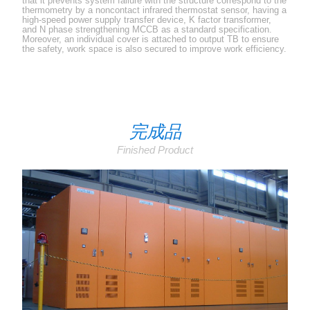
that it prevents system failure with the structure correspond to the
thermometry by a noncontact infrared thermostat sensor, having a
high-speed power supply transfer device, K factor transformer,
and N phase strengthening MCCB as a standard specification.
Moreover, an individual cover is attached to output TB to ensure
the safety, work space is also secured to improve work efficiency.
完成品
Finished Product