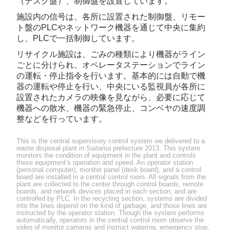
（デスク盤）、制御盤を設置しています。
施設内の信号は、各所に設置された制御盤、リモー
ト盤のPLCやネットワーク機器を通じて中央に集約
し、PLCで一括制御しています。
リサイクル施設は、ごみの種類により機器がライン
ごとに分けられ、オペレータステーションでライン
の運転・停止指令を行います。基本的には自動で機
器の運転や停止を行い、中央にいる監視員が各所に
設置されたカメラの映像を見ながら、必要に応じて
機器への散水、機器の緊急停止、コンベヤの速度調
整などを行っています。
This is the central supervisory control system we delivered to a
waste disposal plant in Saitama prefecture 2013. This system
monitors the condition of equipment in the plant and controls
these equipment’s operation and speed. An operator station
(personal computer), monitor panel (desk board), and a control
board are installed in a central control room. All signals from the
plant are collected to the center through control boards, remote
boards, and network devices placed in each section, and are
controlled by PLC. In the recycling section, systems are divided
into the lines depend on the kind of garbage, and those lines are
instructed by the operator station. Though the system performs
automatically, operators in the central control room observe the
video of monitor cameras and instruct watering, emergency stop,