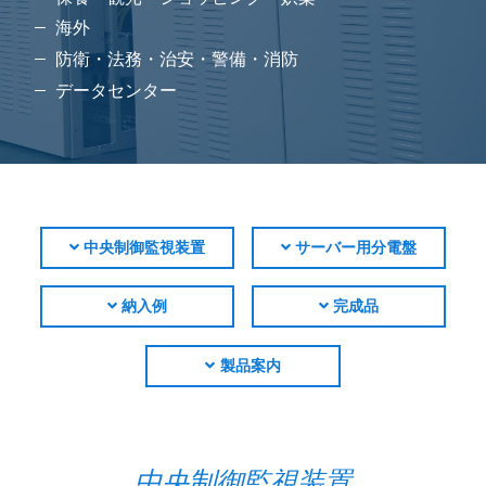
海外
防衛・法務・治安・警備・消防
データセンター
中央制御監視装置
サーバー用分電盤
納入例
完成品
製品案内
中央制御監視装置