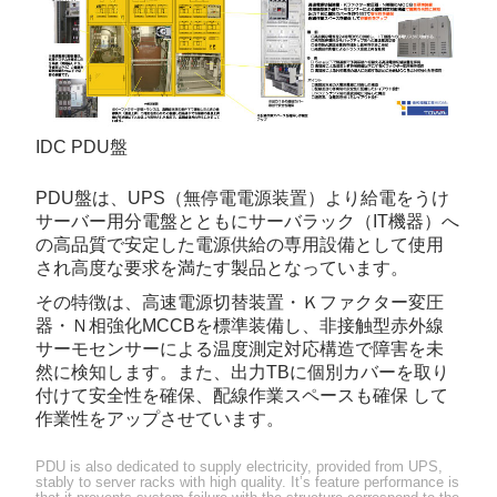
IDC PDU盤
PDU盤は、UPS（無停電電源装置）より給電をうけ
サーバー用分電盤とともにサーバラック（IT機器）へ
の高品質で安定した電源供給の専用設備として使用
され高度な要求を満たす製品となっています。
その特徴は、高速電源切替装置・Ｋファクター変圧
器・Ｎ相強化MCCBを標準装備し、非接触型赤外線
サーモセンサーによる温度測定対応構造で障害を未
然に検知します。また、出力TBに個別カバーを取り
付けて安全性を確保、配線作業スペースも確保 して
作業性をアップさせています。
PDU is also dedicated to supply electricity, provided from UPS,
stably to server racks with high quality. It’s feature performance is