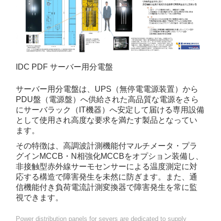
IDC PDF サーバー用分電盤
サーバー用分電盤は、UPS（無停電電源装置）から
PDU盤（電源盤）へ供給された高品質な電源をさら
にサーバラック（IT機器）へ安定して届ける専用設備
として使用され高度な要求を満たす製品となってい
ます。
その特徴は、高調波計測機能付マルチメータ・プラ
グインMCCB・N相強化MCCBをオプション装備し、
非接触型赤外線サーモセンサーによる温度測定に対
応する構造で障害発生を未然に防ぎます。また、通
信機能付き負荷電流計測変換器で障害発生を常に監
視できます。
Power distribution panels for severs are dedicated to supply