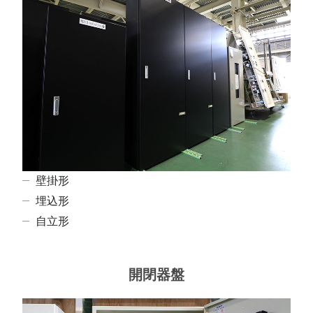
壁掛形
埋込形
自立形
開閉器盤