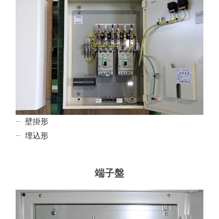
壁掛形
埋込形
端子盤