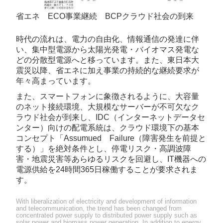
省エネ ECO事業継続 BCPクラウド社会の到来
時代の流れは、電力の自由化、情報通信の発達に伴
い、集中型電源から太陽光発電・バイオマス発電な
どの分散型電源へと移っています。また、東日本大
震災以降、省エネに加え事業の持続的な継続要求が
年々高まっています。
また、スマートフォンに象徴されるように、大容量
のネット接続環境、大規模なサーバーが不可欠なク
ラウド社会が到来し、IDC（インターネットデータセ
ンター）向けの配電系統は、クラウド環境下の基本
コンセプト「Assumued Failure（障害発生を前提と
する）」を絶対条件とし、停電リスク・高調波障
害・地震災害等あらゆるリスクを回避し、IT機器への
電源供給を24時間365日稼働することが要求されま
す。
With liberalization of electricity and development of information
and telecommunication, the trend has been changed from
concentrated power supply to distributed power supply such as
solar power and biomass power generation. In addition to energy