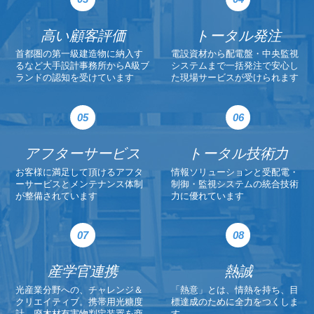
高い顧客評価
トータル発注
首都圏の第一級建造物に納入す
電設資材から配電盤・中央監視
るなど大手設計事務所からA級ブ
システムまで一括発注で安心し
ランドの認知を受けています
た現場サービスが受けられます
アフターサービス
トータル技術力
お客様に満足して頂けるアフタ
情報ソリューションと受配電・
ーサービスとメンテナンス体制
制御・監視システムの統合技術
が整備されています
力に優れています
産学官連携
熱誠
光産業分野への、チャレンジ＆
「熱意」とは、情熱を持ち、目
クリエイティブ。携帯用光糖度
標達成のために全力をつくしま
計、廃木材有害物判定装置を商
す