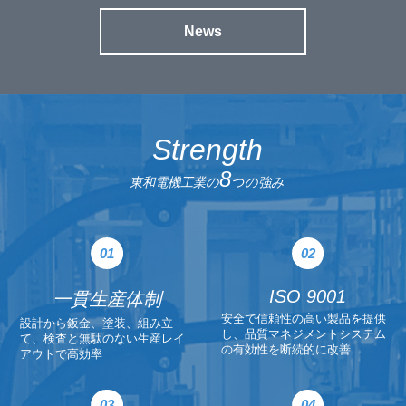
News
Strength
8
東和電機工業の
つの強み
ISO 9001
一貫生産体制
安全で信頼性の高い製品を提供
設計から鈑金、塗装、組み立
し、品質マネジメントシステム
て、検査と無駄のない生産レイ
の有効性を断続的に改善
アウトで高効率