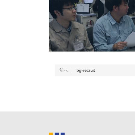
前へ
bg-recruit